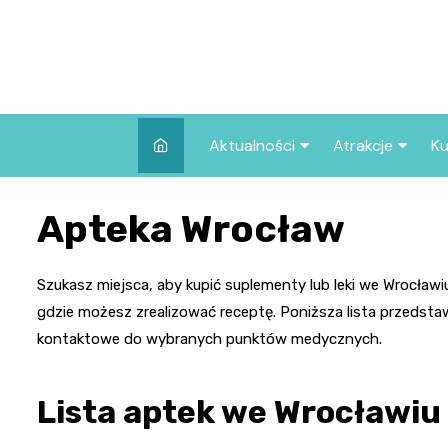
Skip
to
content
Aktualności
Atrakcje
Ku
Pozostałe
Najpopularniej
Apteka Wrocław
we Wrocławiu
Wszystkie wpisy
Co warto zob
Wrocławiu?
Szukasz miejsca, aby kupić suplementy lub leki we Wrocławiu?
gdzie możesz zrealizować receptę. Poniższa lista przedsta
kontaktowe do wybranych punktów medycznych.
Lista aptek we Wrocławiu