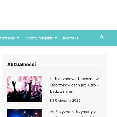
istracja
Służby miejskie
Kontakt
ortowe
Straż pożarna
S
Policja
Aktualności
d skarbowy
Straż miejska
Letnia zabawa taneczna w
d miasta
Dobrzykowicach już jutro –
bądź z nami!
8 sierpnia 2026
Mężczyzna zatrzymany z