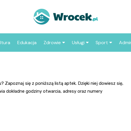
ltura
Edukacja
Zdrowie
Usługi
Sport
Admin
sze miejsca
Szpital
Wesele
Aktualności sp
ZUS
Sklep medyczny
Klub
Klub piłkarski
MOP
aczyć we
Apteka
Taxi
Pozostałe kluby
Urzą
 Zapoznaj się z poniższą listą aptek. Dzięki niej dowiesz się,
sportowe
wia dokładne godziny otwarcia, adresy oraz numery
Stacja paliw
Urzą
Księgarnia
Restauracja
Adwokat