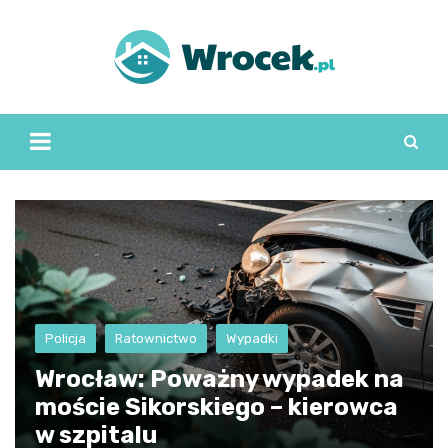
Skip
to
content
Policja
Ratownictwo
Wypadki
Wrocław: Poważny wypadek na
moście Sikorskiego – kierowca
w szpitalu