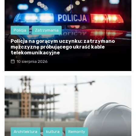
Policja
Zatrzymania
Policja na gorącym uczynku: zatrzymano
mężczyznę próbującego ukraść kable
telekomunikacyjne
10 sierpnia 2026
Architektura
kultura
Remonty