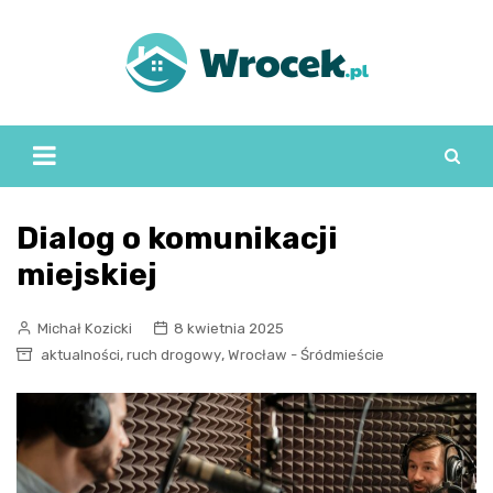
Skip
to
content
Dialog o komunikacji
miejskiej
Michał Kozicki
8 kwietnia 2025
,
,
aktualności
ruch drogowy
Wrocław - Śródmieście