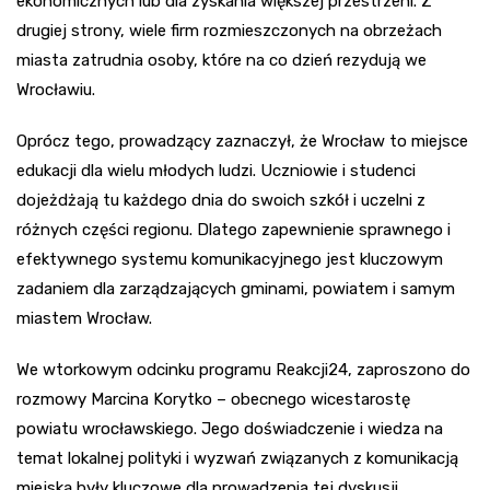
ekonomicznych lub dla zyskania większej przestrzeni. Z
drugiej strony, wiele firm rozmieszczonych na obrzeżach
miasta zatrudnia osoby, które na co dzień rezydują we
Wrocławiu.
Oprócz tego, prowadzący zaznaczył, że Wrocław to miejsce
edukacji dla wielu młodych ludzi. Uczniowie i studenci
dojeżdżają tu każdego dnia do swoich szkół i uczelni z
różnych części regionu. Dlatego zapewnienie sprawnego i
efektywnego systemu komunikacyjnego jest kluczowym
zadaniem dla zarządzających gminami, powiatem i samym
miastem Wrocław.
We wtorkowym odcinku programu Reakcji24, zaproszono do
rozmowy Marcina Korytko – obecnego wicestarostę
powiatu wrocławskiego. Jego doświadczenie i wiedza na
temat lokalnej polityki i wyzwań związanych z komunikacją
miejską były kluczowe dla prowadzenia tej dyskusji.