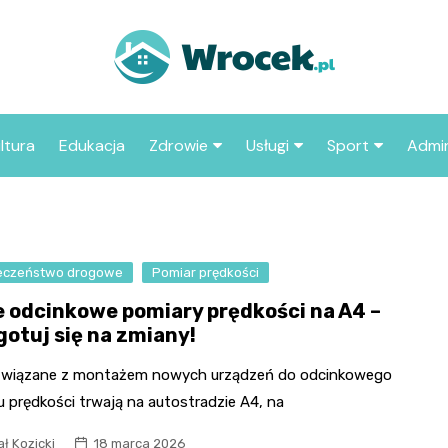
ltura
Edukacja
Zdrowie
Usługi
Sport
Admin
sze miejsca
Szpital
Wesele
Aktualności sp
ZUS
Sklep medyczny
Klub
Klub piłkarski
MOP
aczyć we
eczeństwo drogowe
Pomiar prędkości
Apteka
Taxi
Pozostałe kluby
Urzą
sportowe
 odcinkowe pomiary prędkości na A4 –
Stacja paliw
Urzą
gotuj się na zmiany!
Księgarnia
związane z montażem nowych urządzeń do odcinkowego
Restauracja
 prędkości trwają na autostradzie A4, na
Adwokat
ł Kozicki
18 marca 2026