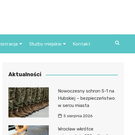
istracja
Służby miejskie
Kontakt
ortowe
Straż pożarna
S
Policja
Aktualności
d skarbowy
Straż miejska
Nowoczesny schron S-1 na
d miasta
Hubskiej – bezpieczeństwo
w sercu miasta
5 sierpnia 2026
Wrocław wkrótce