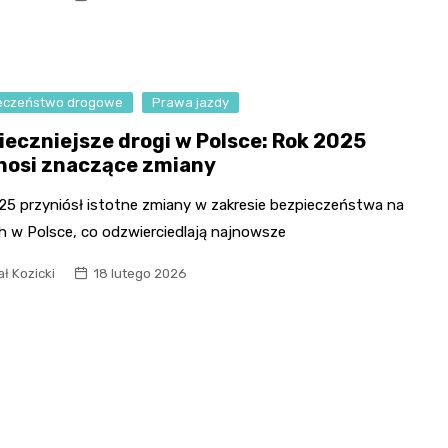
Fryzjer
Kino
eczeństwo drogowe
Prawa jazdy
Poczta
ieczniejsze drogi w Polsce: Rok 2025
nosi znaczące zmiany
25 przyniósł istotne zmiany w zakresie bezpieczeństwa na
h w Polsce, co odzwierciedlają najnowsze
ł Kozicki
18 lutego 2026