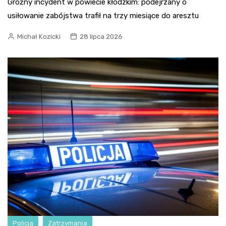
Groźny incydent w powiecie kłodzkim: podejrzany o
usiłowanie zabójstwa trafił na trzy miesiące do aresztu
Michał Kozicki
28 lipca 2026
Policja
Zatrzymania