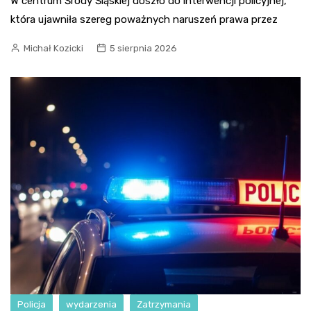
W centrum Środy Śląskiej doszło do interwencji policyjnej,
która ujawniła szereg poważnych naruszeń prawa przez
Michał Kozicki
5 sierpnia 2026
Policja
wydarzenia
Zatrzymania