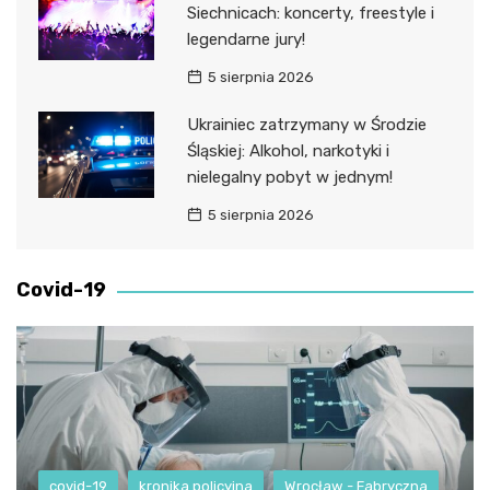
Siechnicach: koncerty, freestyle i
legendarne jury!
5 sierpnia 2026
Ukrainiec zatrzymany w Środzie
Śląskiej: Alkohol, narkotyki i
nielegalny pobyt w jednym!
5 sierpnia 2026
Covid-19
covid-19
kronika policyjna
Wrocław - Fabryczna