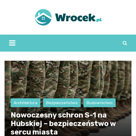
Skip
to
content
Architektura
Bezpieczeństwo
Budownictwo
Nowoczesny schron S-1 na
Hubskiej – bezpieczeństwo w
sercu miasta