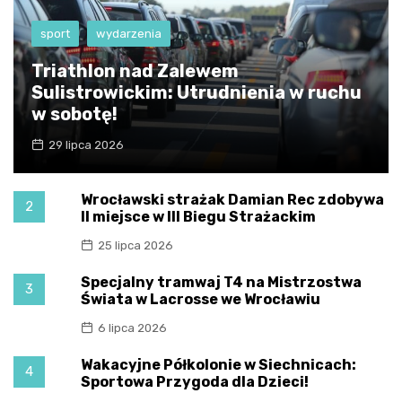
sport
wydarzenia
Triathlon nad Zalewem
Sulistrowickim: Utrudnienia w ruchu
w sobotę!
29 lipca 2026
Wrocławski strażak Damian Rec zdobywa
2
II miejsce w III Biegu Strażackim
25 lipca 2026
Specjalny tramwaj T4 na Mistrzostwa
3
Świata w Lacrosse we Wrocławiu
6 lipca 2026
Wakacyjne Półkolonie w Siechnicach:
4
Sportowa Przygoda dla Dzieci!