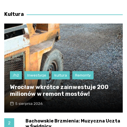
Kultura
/h2
Inwestycje
kultura
Remonty
Wrocław wkrótce zainwestuje 200
milionów w remont mostów!
5 sierpnia 2026
Bachowskie Brzmienia: Muzyczna Uczta
2
w Świdnicy