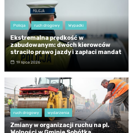
Policja
ruch drogowy
Wypadki
Ekstremalna prędkość w
zabudowanym: dwóch kierowców
straciło prawo jazdy i zapłaci mandat
19 lipca 2026
ruch drogowy
wydarzenia
Zmiany w organizacji ruchu na pl.
Wolności w Gminie Sobótka