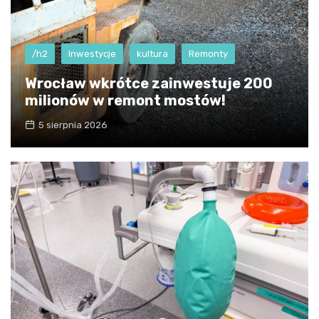
/h2
Inwestycje
kultura
Remonty
Wrocław wkrótce zainwestuje 200
milionów w remont mostów!
5 sierpnia 2026