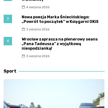
4 sierpnia 2026
Nowa poezja Marka Śniecińskiego:
3
„Powrót to początek” w Księgarni OKiS
3 sierpnia 2026
Wrocław zaprasza na plenerowy seans
4
„Pana Tadeusza” z wyjątkową
niespodzianką!
3 sierpnia 2026
Sport