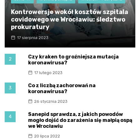
Kontrowersje wokół kosztów szpitala
covidowego we Wrocławiu: śledztwo
prokuratury
17 sierpnia 2023
Czy kraken to groźniejsza mutacja
2
koronawirusa?
17 lutego 2023
Co z liczbą zachorowań na
3
koronawirusa?
26 stycznia 2023
Sanepid sprawdza, z jakich powodów
4
mogło dojść do zarażenia się małpią ospą
we Wrocławiu
20 lipca 2022