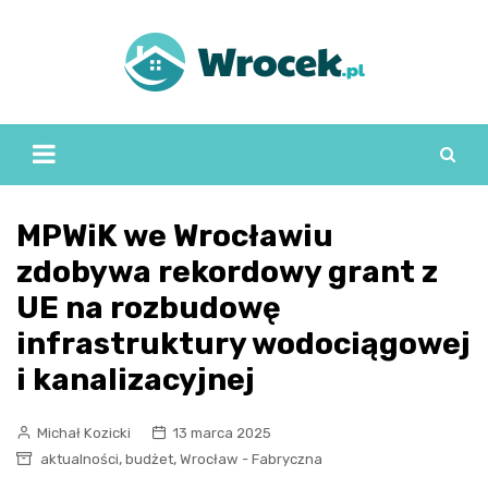
Skip
to
content
MPWiK we Wrocławiu
zdobywa rekordowy grant z
UE na rozbudowę
infrastruktury wodociągowej
i kanalizacyjnej
Michał Kozicki
13 marca 2025
,
,
aktualności
budżet
Wrocław - Fabryczna