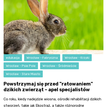
edukacja
Wrocław - Fabryczna
Wrocław - Krzyki
Wrocław - Psie Pole
Wrocław - Śródmieście
Wrocław - Stare Miasto
Powstrzymaj się przed "ratowaniem"
dzikich zwierząt – apel specjalistów
Co roku, kiedy nadejdzie wiosna, ośrodki rehabilitacji dzikich
stworzeń, takie jak Ekostraż, a także różnorodne