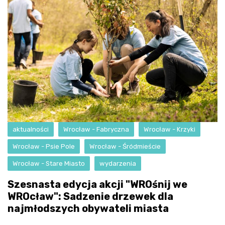
aktualności
Wrocław - Fabryczna
Wrocław - Krzyki
Wrocław - Psie Pole
Wrocław - Śródmieście
Wrocław - Stare Miasto
wydarzenia
Szesnasta edycja akcji "WROśnij we
WROcław": Sadzenie drzewek dla
najmłodszych obywateli miasta