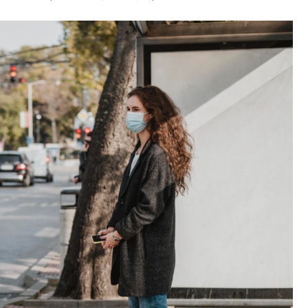
Fryzjer
Kino
Poczta