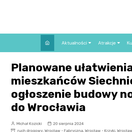
Skip
to
content
Aktualności
Atrakcje
Ku
Pozostałe
Najpopularniej
Planowane ułatwienia
we Wrocławiu
Wszystkie wpisy
Co warto zob
mieszkańców Siechnic
Wrocławiu?
ogłoszenie budowy no
do Wrocławia
Michał Kozicki
20 sierpnia 2024
,
,
,
ruch drogowy
Wrocław - Fabryczna
Wrocław - Krzyki
Wrocław