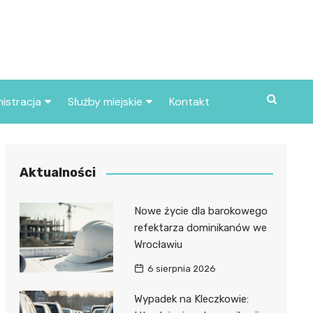
istracja
Służby miejskie
Kontakt
ortowe
Straż pożarna
S
Policja
Aktualności
d skarbowy
Straż miejska
Nowe życie dla barokowego
d miasta
refektarza dominikanów we
Wrocławiu
6 sierpnia 2026
Wypadek na Kleczkowie: