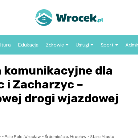
ltura
Edukacja
Zdrowie
Usługi
Sport
Admin
sze miejsca
Szpital
Wesele
Aktualności sp
ZUS
 komunikacyjne dla
Sklep medyczny
Klub
Klub piłkarski
MOP
aczyć we
 i Zacharzyc –
Apteka
Taxi
Pozostałe kluby
Urzą
sportowe
wej drogi wjazdowej
Stacja paliw
Urzą
Księgarnia
Restauracja
Adwokat
,
,
 - Psie Pole
Wrocław - Śródmieście
Wrocław - Stare Miasto