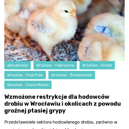
aktualności
Wrocław - Fabryczna
Wrocław - Krzyki
Wrocław - Psie Pole
Wrocław - Śródmieście
Wrocław - Stare Miasto
Wzmożone restrykcje dla hodowców
drobiu w Wrocławiu i okolicach z powodu
groźnej ptasiej grypy
Przedstawiciele sektora hodowlanego drobiu, zarówno w