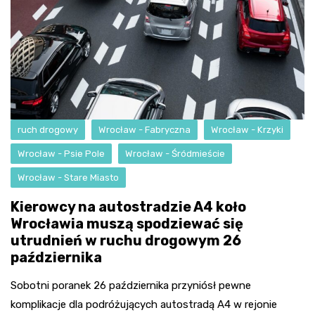
ruch drogowy
Wrocław - Fabryczna
Wrocław - Krzyki
Wrocław - Psie Pole
Wrocław - Śródmieście
Wrocław - Stare Miasto
Kierowcy na autostradzie A4 koło
Wrocławia muszą spodziewać się
utrudnień w ruchu drogowym 26
października
Sobotni poranek 26 października przyniósł pewne
komplikacje dla podróżujących autostradą A4 w rejonie