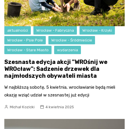
aktualności
Wrocław - Fabryczna
Wrocław - Krzyki
Wrocław - Psie Pole
Wrocław - Śródmieście
Wrocław - Stare Miasto
wydarzenia
Szesnasta edycja akcji "WROśnij we
WROcław": Sadzenie drzewek dla
najmłodszych obywateli miasta
W najbliższą sobotę, 5 kwietnia, wrocławianie będą mieli
okazję wziąć udział w szesnastej już edycji
Michał Kozicki
4 kwietnia 2025