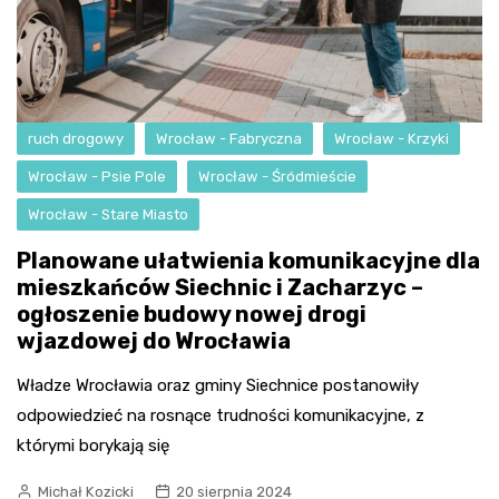
ruch drogowy
Wrocław - Fabryczna
Wrocław - Krzyki
Wrocław - Psie Pole
Wrocław - Śródmieście
Wrocław - Stare Miasto
Planowane ułatwienia komunikacyjne dla
mieszkańców Siechnic i Zacharzyc –
ogłoszenie budowy nowej drogi
wjazdowej do Wrocławia
Władze Wrocławia oraz gminy Siechnice postanowiły
odpowiedzieć na rosnące trudności komunikacyjne, z
którymi borykają się
Michał Kozicki
20 sierpnia 2024