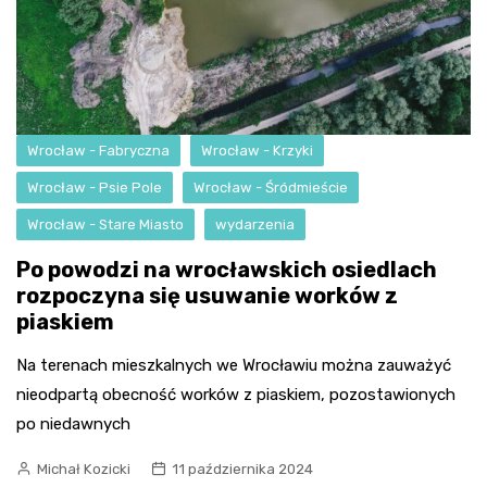
Wrocław - Fabryczna
Wrocław - Krzyki
Wrocław - Psie Pole
Wrocław - Śródmieście
Wrocław - Stare Miasto
wydarzenia
Po powodzi na wrocławskich osiedlach
rozpoczyna się usuwanie worków z
piaskiem
Na terenach mieszkalnych we Wrocławiu można zauważyć
nieodpartą obecność worków z piaskiem, pozostawionych
po niedawnych
Michał Kozicki
11 października 2024