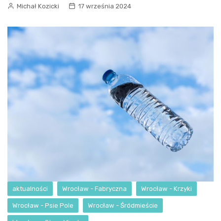
Michał Kozicki
17 września 2024
aktualności
Wrocław - Fabryczna
Wrocław - Krzyki
Wrocław - Psie Pole
Wrocław - Śródmieście