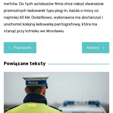
metrów. Do tych autobusów firma chce nabyć dwanaście
przenośnych ładowarek typu plug-in, każda o mocy co
najmniej 60 kW. Dodatkowo, wykonawca ma dostarczyć i
uruchomić kolejną ładowarkę pantografową, która ma
stanąć przy lotnisku we Wrocławiu.
Nawigacja
Poprzedni
Kolejny
wpisu
Powiązane teksty