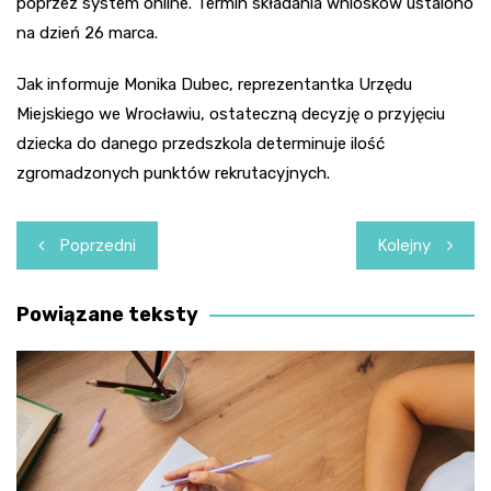
poprzez system online. Termin składania wniosków ustalono
na dzień 26 marca.
Jak informuje Monika Dubec, reprezentantka Urzędu
Miejskiego we Wrocławiu, ostateczną decyzję o przyjęciu
dziecka do danego przedszkola determinuje ilość
zgromadzonych punktów rekrutacyjnych.
Nawigacja
Poprzedni
Kolejny
wpisu
Powiązane teksty