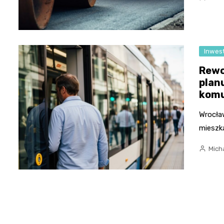
Inwest
Rewo
plan
komu
Wrocła
mieszka
Micha