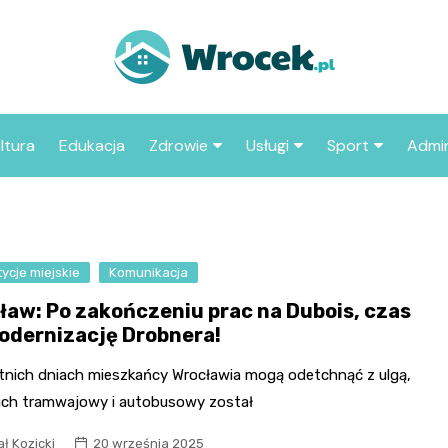
ltura
Edukacja
Zdrowie
Usługi
Sport
Admin
sze miejsca
Szpital
Wesele
Aktualności sp
ZUS
Sklep medyczny
Klub
Klub piłkarski
MOP
aczyć we
ycje miejskie
Komunikacja
Apteka
Taxi
Pozostałe kluby
Urzą
sportowe
ław: Po zakończeniu prac na Dubois, czas
Stacja paliw
Urzą
odernizację Drobnera!
Księgarnia
tnich dniach mieszkańcy Wrocławia mogą odetchnąć z ulgą,
Restauracja
uch tramwajowy i autobusowy został
Adwokat
ł Kozicki
20 września 2025