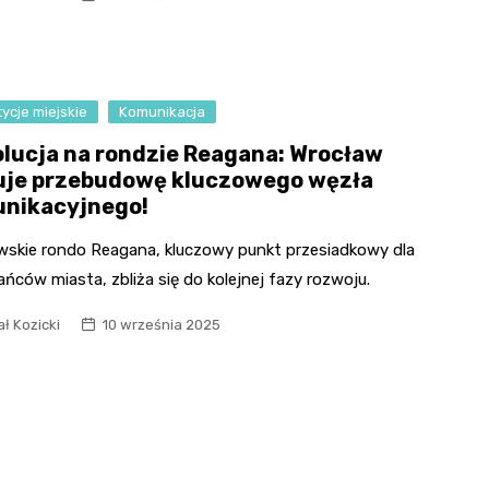
Fryzjer
Kino
ycje miejskie
Komunikacja
Poczta
lucja na rondzie Reagana: Wrocław
uje przebudowę kluczowego węzła
nikacyjnego!
wskie rondo Reagana, kluczowy punkt przesiadkowy dla
ńców miasta, zbliża się do kolejnej fazy rozwoju.
ł Kozicki
10 września 2025