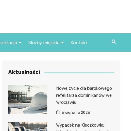
istracja
Służby miejskie
Kontakt
ortowe
Straż pożarna
S
Policja
Aktualności
d skarbowy
Straż miejska
Nowe życie dla barokowego
d miasta
refektarza dominikanów we
Wrocławiu
6 sierpnia 2026
Wypadek na Kleczkowie: