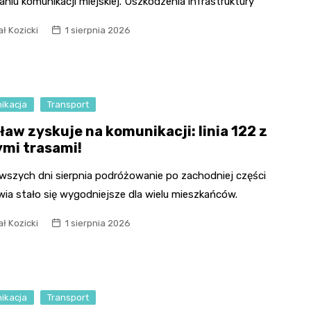
niu komunikacji miejskiej. Uszkodzenia infrastruktury
ł Kozicki
1 sierpnia 2026
ikacja
Transport
ław zyskuje na komunikacji: linia 122 z
mi trasami!
rwszych dni sierpnia podróżowanie po zachodniej części
ia stało się wygodniejsze dla wielu mieszkańców.
ł Kozicki
1 sierpnia 2026
ikacja
Transport