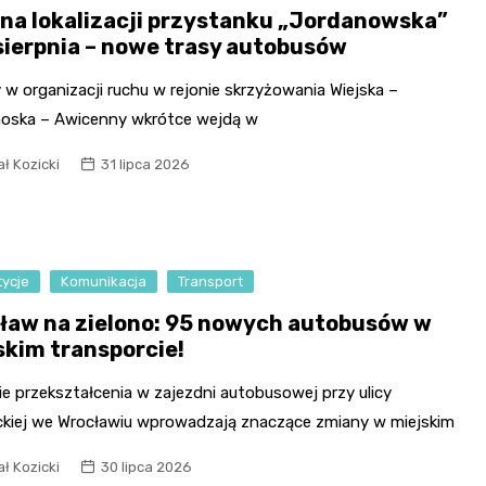
na lokalizacji przystanku „Jordanowska”
 sierpnia – nowe trasy autobusów
w organizacji ruchu w rejonie skrzyżowania Wiejska –
oska – Awicenny wkrótce wejdą w
ł Kozicki
31 lipca 2026
tycje
Komunikacja
Transport
ław na zielono: 95 nowych autobusów w
skim transporcie!
e przekształcenia w zajezdni autobusowej przy ulicy
ckiej we Wrocławiu wprowadzają znaczące zmiany w miejskim
ł Kozicki
30 lipca 2026