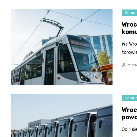
Komun
Wroc
komu
We Wro
torowis
Micha
Komun
Wroc
powo
Od 1 si