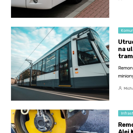
Komun
Utru
na u
tra
Remont
minion
Micha
Infras
Remo
Alei 