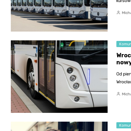
kursowa
Micha
Komun
Wroc
nowy
Od pie
Wrocław
Micha
Komun