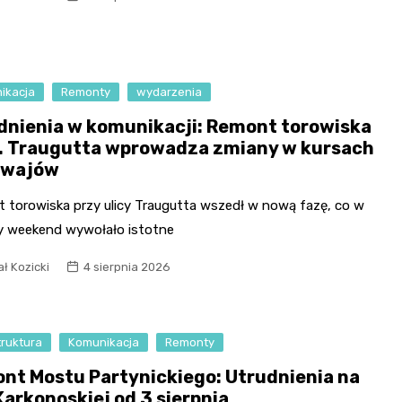
Fryzjer
Kino
ikacja
Remonty
wydarzenia
Poczta
dnienia w komunikacji: Remont torowiska
l. Traugutta wprowadza zmiany w kursach
mwajów
 torowiska przy ulicy Traugutta wszedł w nową fazę, co w
y weekend wywołało istotne
ł Kozicki
4 sierpnia 2026
truktura
Komunikacja
Remonty
nt Mostu Partynickiego: Utrudnienia na
Karkonoskiej od 3 sierpnia