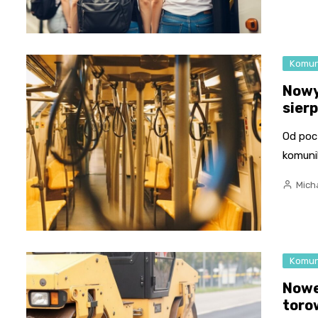
Komun
Nowy
sierp
Od poc
komunik
Micha
Komun
Nowe
toro