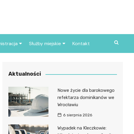
istracja
Służby miejskie
Kontakt
ortowe
Straż pożarna
S
Policja
Aktualności
d skarbowy
Straż miejska
Nowe życie dla barokowego
d miasta
refektarza dominikanów we
Wrocławiu
6 sierpnia 2026
Wypadek na Kleczkowie: