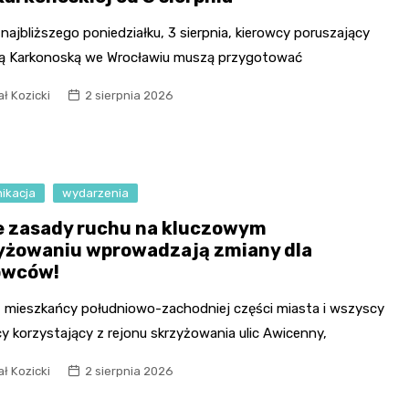
najbliższego poniedziałku, 3 sierpnia, kierowcy poruszający
eją Karkonoską we Wrocławiu muszą przygotować
ł Kozicki
2 sierpnia 2026
ikacja
wydarzenia
 zasady ruchu na kluczowym
yżowaniu wprowadzają zmiany dla
owców!
ś mieszkańcy południowo-zachodniej części miasta i wszyscy
y korzystający z rejonu skrzyżowania ulic Awicenny,
ł Kozicki
2 sierpnia 2026