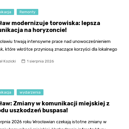
ikacja
Remonty
ław modernizuje torowiska: lepsza
nikacja na horyzoncie!
cławiu trwają intensywne prace nad unowocześnieniem
k, które wkrótce przyniosą znaczące korzyści dla lokalnego
ł Kozicki
1 sierpnia 2026
ikacja
wydarzenia
ław: Zmiany w komunikacji miejskiej z
du uszkodzeń buspasa!
erpnia 2026 roku Wrocławian czekają istotne zmiany w