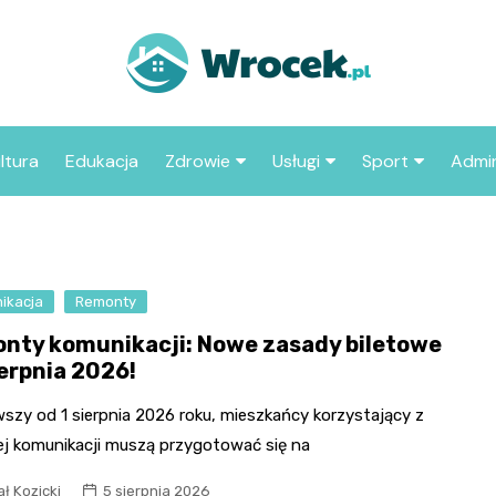
ltura
Edukacja
Zdrowie
Usługi
Sport
Admin
sze miejsca
Szpital
Wesele
Aktualności sp
ZUS
Sklep medyczny
Klub
Klub piłkarski
MOP
aczyć we
ikacja
Remonty
Apteka
Taxi
Pozostałe kluby
Urzą
sportowe
nty komunikacji: Nowe zasady biletowe
Stacja paliw
Urzą
ierpnia 2026!
Księgarnia
szy od 1 sierpnia 2026 roku, mieszkańcy korzystający z
Restauracja
iej komunikacji muszą przygotować się na
Adwokat
ł Kozicki
5 sierpnia 2026