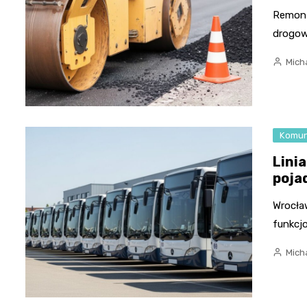
Remont
drogow
Micha
Komun
Lini
pojad
Wrocła
funkcjo
Micha