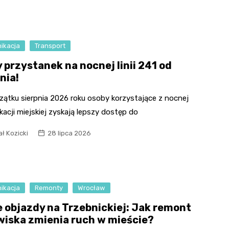
ikacja
Transport
 przystanek na nocnej linii 241 od
nia!
zątku sierpnia 2026 roku osoby korzystające z nocnej
acji miejskiej zyskają lepszy dostęp do
ł Kozicki
28 lipca 2026
ikacja
Remonty
Wrocław
 objazdy na Trzebnickiej: Jak remont
wiska zmienia ruch w mieście?