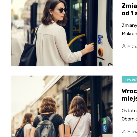
Zmia
od 1
Zmiany 
Mokron
Micha
Inwes
Wroc
miej
Ostatni
Oborni
Micha