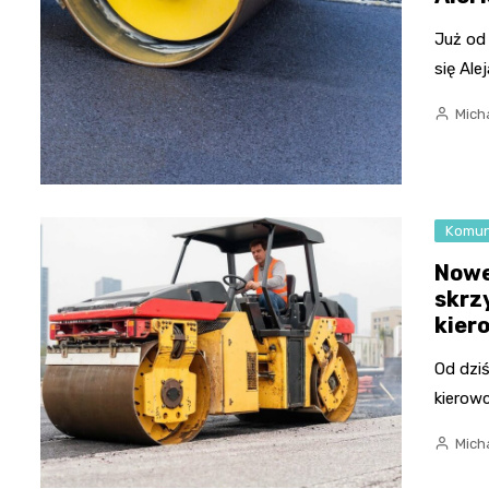
Już od 
się Al
Micha
Komun
Nowe
skrz
kier
Od dzi
kierowc
Micha