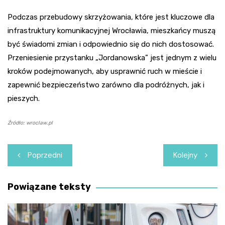
Podczas przebudowy skrzyżowania, które jest kluczowe dla
infrastruktury komunikacyjnej Wrocławia, mieszkańcy muszą
być świadomi zmian i odpowiednio się do nich dostosować.
Przeniesienie przystanku „Jordanowska” jest jednym z wielu
kroków podejmowanych, aby usprawnić ruch w mieście i
zapewnić bezpieczeństwo zarówno dla podróżnych, jak i
pieszych.
Źródło: wroclaw.pl
Nawigacja
Poprzedni
Kolejny
wpisu
Powiązane teksty