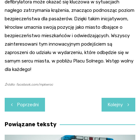
defibrylatora może okazać się kluczowa w sytuacjach
nagłego zatrzymania krążenia, znacząco podnosząc poziom
bezpieczeństwa dla pasażerów. Dzięki takim inicjatywom,
Wrocław umacnia swoją pozycję jako miasto dbające o
bezpieczeństwo mieszkańców i odwiedzających. Wszyscy
zainteresowani tym innowacyjnym podejściem są
zaproszeni do udziału w wydarzeniu, które odbędzie się w
samym sercu miasta, w pobliżu Placu Solnego. Wstęp wolny
dla każdego!
Źródło: facebook.com/mpkwroc
Nawigacja
Poprzedni
Kolejny
wpisu
Powiązane teksty