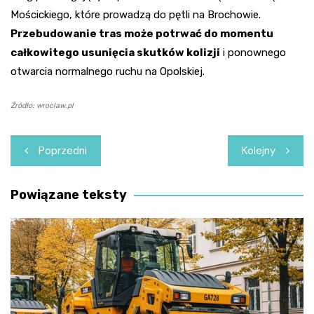
Mościckiego, które prowadzą do pętli na Brochowie.
Przebudowanie tras może potrwać do momentu
całkowitego usunięcia skutków kolizji
i ponownego
otwarcia normalnego ruchu na Opolskiej.
Źródło: wroclaw.pl
Nawigacja
Poprzedni
Kolejny
wpisu
Powiązane teksty