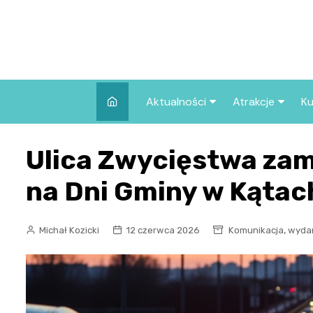
Skip
to
content
Aktualności
Atrakcje
Ku
Pozostałe
Najpopularniej
Ulica Zwycięstwa zam
we Wrocławiu
Wszystkie wpisy
Co warto zob
na Dni Gminy w Kątac
Wrocławiu?
,
Michał Kozicki
12 czerwca 2026
Komunikacja
wyda