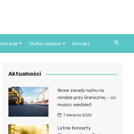
istracja
Służby miejskie
Kontakt
ortowe
Straż pożarna
S
Policja
Aktualności
d skarbowy
Straż miejska
Nowe zasady ruchu na
d miasta
rondzie przy Granicznej – co
musisz wiedzieć!
7 sierpnia 2026
Letnie Koncerty