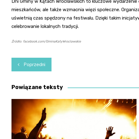
Dni Gminy w Kątach Wrocławskich to kluczowe wydarzenie dla
mieszkańców, ale także wzmacnia więzi społeczne. Organiza
uświetnią czas spędzony na festiwalu. Dzięki takim inicja
celebrowanie lokalnych tradycji.
Źródło: facebook.com/GminaKatyWroclawskie
Nawigacja
Poprzedni
wpisu
Powiązane teksty