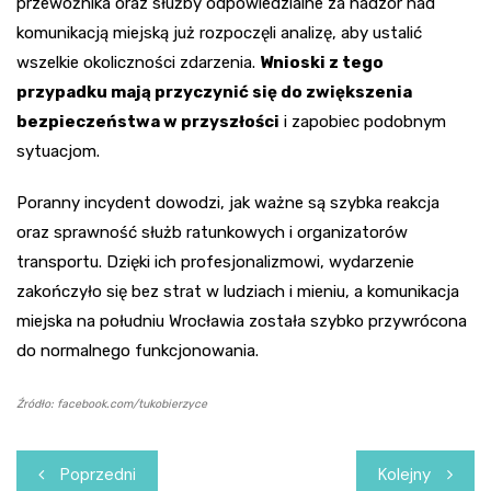
przewoźnika oraz służby odpowiedzialne za nadzór nad
komunikacją miejską już rozpoczęli analizę, aby ustalić
wszelkie okoliczności zdarzenia.
Wnioski z tego
przypadku mają przyczynić się do zwiększenia
bezpieczeństwa w przyszłości
i zapobiec podobnym
sytuacjom.
Poranny incydent dowodzi, jak ważne są szybka reakcja
oraz sprawność służb ratunkowych i organizatorów
transportu. Dzięki ich profesjonalizmowi, wydarzenie
zakończyło się bez strat w ludziach i mieniu, a komunikacja
miejska na południu Wrocławia została szybko przywrócona
do normalnego funkcjonowania.
Źródło: facebook.com/tukobierzyce
Nawigacja
Poprzedni
Kolejny