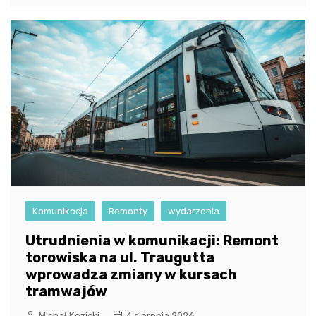
Komunikacja
Remonty
wydarzenia
Utrudnienia w komunikacji: Remont
torowiska na ul. Traugutta
wprowadza zmiany w kursach
tramwajów
Michał Kozicki
4 sierpnia 2026