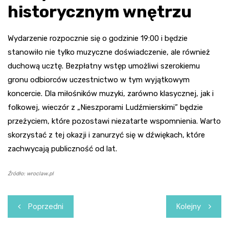
historycznym wnętrzu
Wydarzenie rozpocznie się o godzinie 19:00 i będzie
stanowiło nie tylko muzyczne doświadczenie, ale również
duchową ucztę. Bezpłatny wstęp umożliwi szerokiemu
gronu odbiorców uczestnictwo w tym wyjątkowym
koncercie. Dla miłośników muzyki, zarówno klasycznej, jak i
folkowej, wieczór z „Nieszporami Ludźmierskimi” będzie
przeżyciem, które pozostawi niezatarte wspomnienia. Warto
skorzystać z tej okazji i zanurzyć się w dźwiękach, które
zachwycają publiczność od lat.
Źródło: wroclaw.pl
Nawigacja
Poprzedni
Kolejny
wpisu