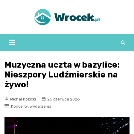
Skip
to
content
Muzyczna uczta w bazylice:
Nieszpory Ludźmierskie na
żywo!
Michał Kozicki
26 czerwca 2026
,
Koncerty
wydarzenia