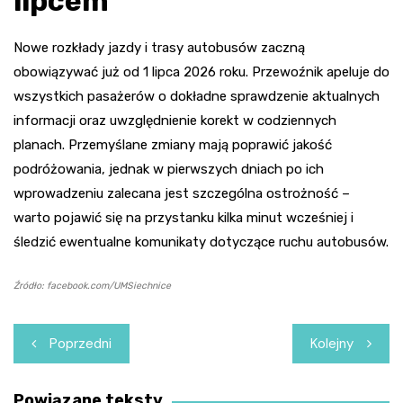
lipcem
Nowe rozkłady jazdy i trasy autobusów zaczną
obowiązywać już od 1 lipca 2026 roku. Przewoźnik apeluje do
wszystkich pasażerów o dokładne sprawdzenie aktualnych
informacji oraz uwzględnienie korekt w codziennych
planach. Przemyślane zmiany mają poprawić jakość
podróżowania, jednak w pierwszych dniach po ich
wprowadzeniu zalecana jest szczególna ostrożność –
warto pojawić się na przystanku kilka minut wcześniej i
śledzić ewentualne komunikaty dotyczące ruchu autobusów.
Źródło: facebook.com/UMSiechnice
Nawigacja
Poprzedni
Kolejny
wpisu
Powiązane teksty