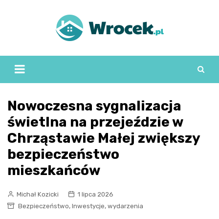
Skip
to
content
Nowoczesna sygnalizacja
świetlna na przejeździe w
Chrząstawie Małej zwiększy
bezpieczeństwo
mieszkańców
Michał Kozicki
1 lipca 2026
,
,
Bezpieczeństwo
Inwestycje
wydarzenia