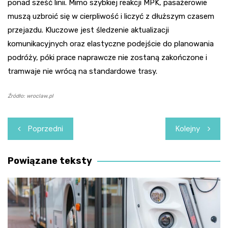
ponad sześć linii. Mimo szybkiej reakcji MPK, pasażerowie
muszą uzbroić się w cierpliwość i liczyć z dłuższym czasem
przejazdu. Kluczowe jest śledzenie aktualizacji
komunikacyjnych oraz elastyczne podejście do planowania
podróży, póki prace naprawcze nie zostaną zakończone i
tramwaje nie wrócą na standardowe trasy.
Źródło: wroclaw.pl
Nawigacja
Poprzedni
Kolejny
wpisu
Powiązane teksty