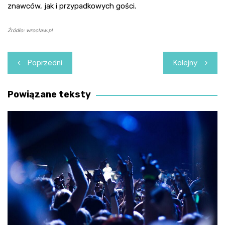
znawców, jak i przypadkowych gości.
Źródło: wroclaw.pl
Nawigacja
Poprzedni
Kolejny
wpisu
Powiązane teksty