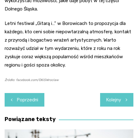
wykorzystać możliwości, jakie daje pobyt w tej części
Dolnego Śląska.
Letni festiwal „Gitarą i…” w Borowicach to propozycja dla
każdego, kto ceni sobie niepowtarzalną atmosferę, kontakt
z przyrodą i bogactwo wrażeń artystycznych. Warto
rozważyć udział w tym wydarzeniu, które z roku na rok
zyskuje coraz większą popularność wśród mieszkańców
regionu i gości spoza okolicy.
Źródło: facebook.com/OKiSWroclaw
Nawigacja
Poprzedni
Kolejny
wpisu
Powiązane teksty