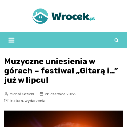
Skip
to
content
Muzyczne uniesienia w
górach – festiwal „Gitarą i…”
już w lipcu!
Michał Kozicki
28 czerwca 2026
,
kultura
wydarzenia