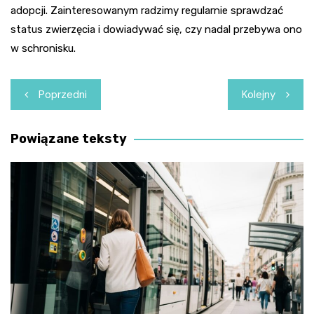
adopcji. Zainteresowanym radzimy regularnie sprawdzać
status zwierzęcia i dowiadywać się, czy nadal przebywa ono
w schronisku.
Nawigacja
Poprzedni
Kolejny
wpisu
Powiązane teksty