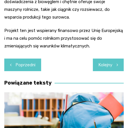
doświadczenia z biowęglem i chętnie oferuje swoje
maszyny rolnicze, takie jak ciągnik czy rozsiewacz, do
wsparcia produkcji tego surowca.
Projekt ten jest wspierany finansowo przez Unię Europejską
i ma na celu pomóc rolnikom przystosować się do
zmieniających się warunków klimatycznych.
Nawigacja
Poprzedni
Kolejny
wpisu
Powiązane teksty