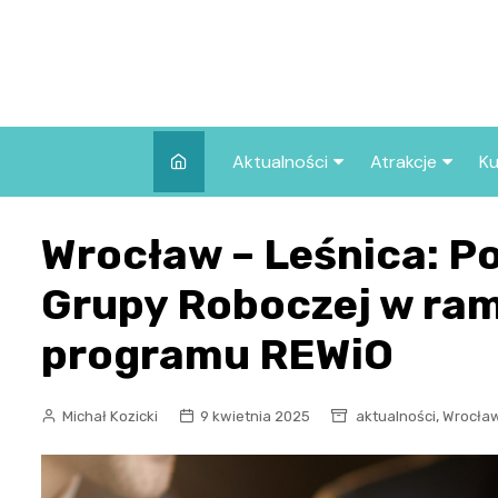
Skip
to
content
Aktualności
Atrakcje
Ku
Pozostałe
Najpopularniej
Wrocław – Leśnica: P
we Wrocławiu
Wszystkie wpisy
Co warto zob
Grupy Roboczej w ra
Wrocławiu?
programu REWiO
,
Michał Kozicki
9 kwietnia 2025
aktualności
Wrocław