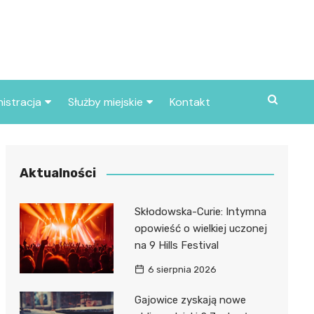
istracja
Służby miejskie
Kontakt
ortowe
Straż pożarna
S
Policja
Aktualności
d skarbowy
Straż miejska
Skłodowska-Curie: Intymna
d miasta
opowieść o wielkiej uczonej
na 9 Hills Festival
6 sierpnia 2026
Gajowice zyskają nowe