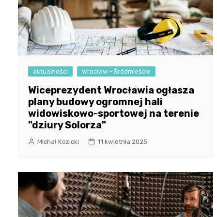
aktualności
Wrocław - Śródmieście
Wiceprezydent Wrocławia ogłasza
plany budowy ogromnej hali
widowiskowo-sportowej na terenie
"dziury Solorza"
Michał Kozicki
11 kwietnia 2025