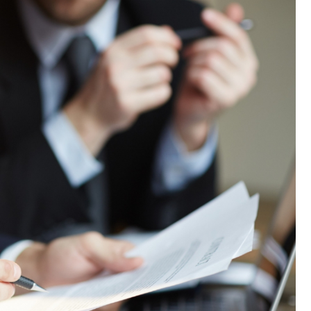
Fryzjer
Kino
Poczta