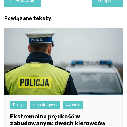
Poprzedni
Kolejny
wpisu
Powiązane teksty
Policja
ruch drogowy
Wypadki
Ekstremalna prędkość w
zabudowanym: dwóch kierowców