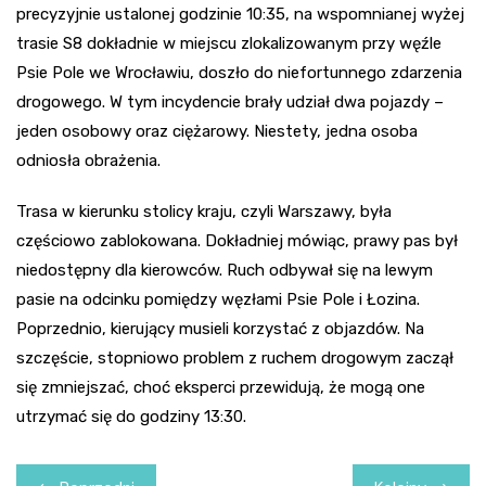
precyzyjnie ustalonej godzinie 10:35, na wspomnianej wyżej
trasie S8 dokładnie w miejscu zlokalizowanym przy węźle
Psie Pole we Wrocławiu, doszło do niefortunnego zdarzenia
drogowego. W tym incydencie brały udział dwa pojazdy –
jeden osobowy oraz ciężarowy. Niestety, jedna osoba
odniosła obrażenia.
Trasa w kierunku stolicy kraju, czyli Warszawy, była
częściowo zablokowana. Dokładniej mówiąc, prawy pas był
niedostępny dla kierowców. Ruch odbywał się na lewym
pasie na odcinku pomiędzy węzłami Psie Pole i Łozina.
Poprzednio, kierujący musieli korzystać z objazdów. Na
szczęście, stopniowo problem z ruchem drogowym zaczął
się zmniejszać, choć eksperci przewidują, że mogą one
utrzymać się do godziny 13:30.
Nawigacja