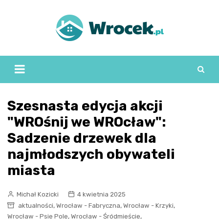
Skip
to
content
Szesnasta edycja akcji
"WROśnij we WROcław":
Sadzenie drzewek dla
najmłodszych obywateli
miasta
Michał Kozicki
4 kwietnia 2025
,
,
,
aktualności
Wrocław - Fabryczna
Wrocław - Krzyki
,
,
Wrocław - Psie Pole
Wrocław - Śródmieście