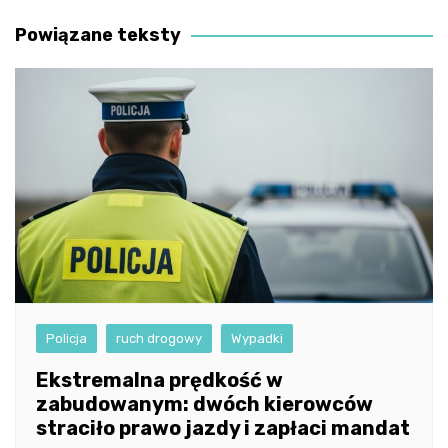
wpisu
Powiązane teksty
Policja
ruch drogowy
Wypadki
Ekstremalna prędkość w
zabudowanym: dwóch kierowców
straciło prawo jazdy i zapłaci mandat