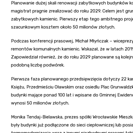
Planowanie dużej skali renowacji zabytkowych budynków ko
magistrat pragnie zrealizować do roku 2029. Celem jest 
zabytkowych kamienic. Pierwszy etap tego ambitnego proje
szacunkowym kosztem około 50 milionów złotych.
Podczas konferencji prasowej, Michał Młyńczak – wiceprezyd
remontów komunalnych kamienic. Wskazał, że w latach 2019
Zapowiedział również, że do roku 2029 planowane są kolejn
podobną liczbę podwórek.
Pierwsza faza planowanego przedsięwzięcia dotyczy 22 kam
Księżu, Przedmieściu Oławskim oraz osiedlu Plac Grunwaldzk
budynki mające ponad 100 lat i wpisane do Gminnej Ewide
wynosi 50 milionów złotych.
Monika Tendaj-Bielawska, prezes spółki Wrocławskie Mieszk
były budynki już podłączone do sieci ciepłowniczej lub pos
termomodernizację wraz z innymi niezbędnymi pracami takimi