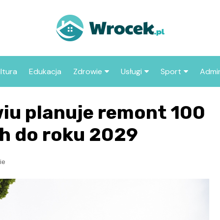
ltura
Edukacja
Zdrowie
Usługi
Sport
Admin
sze miejsca
Szpital
Wesele
Aktualności sp
ZUS
iu planuje remont 100
Sklep medyczny
Klub
Klub piłkarski
MOP
aczyć we
h do roku 2029
Apteka
Taxi
Pozostałe kluby
Urzą
sportowe
Stacja paliw
Urzą
ie
Księgarnia
Restauracja
Adwokat