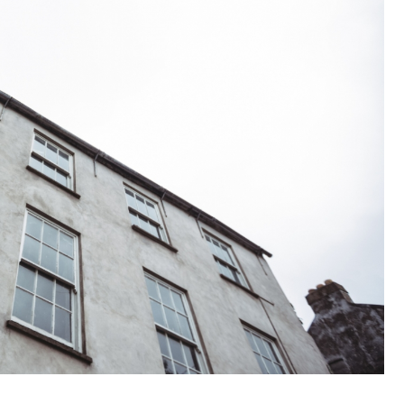
Fryzjer
Kino
Poczta