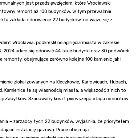
munalnych jest przedsięwzięciem, które Wrocławski
gruntowny remont aż 100 budynków, w tym przeważnie
ktu zakłada odnowienie 22 budynków, co wiąże się z
ent Wrocławia, podkreślił osiągnięcia miasta w zakresie
-2024 udało się odnowić 44 takie budynki oraz 30 podwórek.
e remonty, obejmujące zarówno kolejne 100 kamienic jak i
ienic zlokalizowanych na Kleczkowie, Karłowicach, Hubach,
i. Kamienice te są własnością miasta, a większość z nich to
ncji Zabytków. Szacowany koszt pierwszego etapu remontów
ania – zarządcy tych 22 budynków, wyjaśniła, że priorytetem
iadające instalację gazową. Prace obejmują
 jak np. wymiana stolarki czy instalacji elektrycznych.