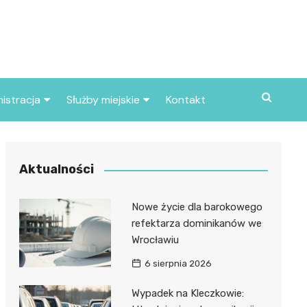
istracja
Służby miejskie
Kontakt
ortowe
Straż pożarna
S
Policja
Aktualności
d skarbowy
Straż miejska
Nowe życie dla barokowego
d miasta
refektarza dominikanów we
Wrocławiu
6 sierpnia 2026
Wypadek na Kleczkowie: