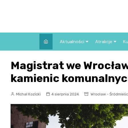
Skip
to
content
Aktualności
Atrakcje
Ku
Pozostałe
Najpopularniej
Magistrat we Wrocław
we Wrocławiu
Wszystkie wpisy
Co warto zob
kamienic komunalnyc
Wrocławiu?
Michał Kozicki
4 sierpnia 2024
Wrocław - Śródmieśc