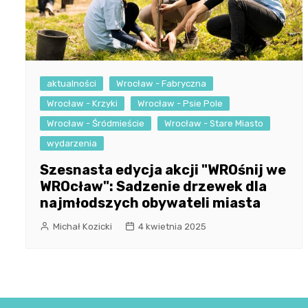
aktualności
Wrocław - Fabryczna
Wrocław - Krzyki
Wrocław - Psie Pole
Wrocław - Śródmieście
Wrocław - Stare Miasto
wydarzenia
Szesnasta edycja akcji "WROśnij we
WROcław": Sadzenie drzewek dla
najmłodszych obywateli miasta
Michał Kozicki
4 kwietnia 2025