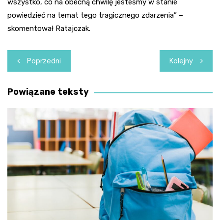
wszystko, co na obecną chwilę jesteśmy w stanie
powiedzieć na temat tego tragicznego zdarzenia” –
skomentował Ratajczak.
Nawigacja
Poprzedni
Kolejny
wpisu
Powiązane teksty