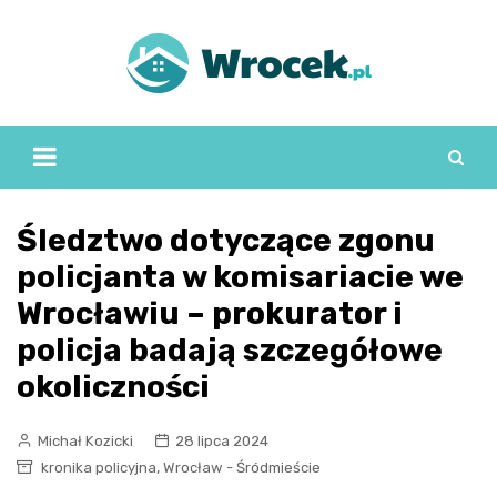
Skip
to
content
Śledztwo dotyczące zgonu
policjanta w komisariacie we
Wrocławiu – prokurator i
policja badają szczegółowe
okoliczności
Michał Kozicki
28 lipca 2024
,
kronika policyjna
Wrocław - Śródmieście