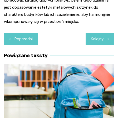
opracować katalog dobrych praktyk. Celem tego działania
jest dopasowanie estetyki metalowych skrzynek do
charakteru budynków lub ich zazielenienie, aby harmonijnie
wkomponowały się w przestrzeń miejska.
Nawigacja
Poprzedni
Kolejny
wpisu
Powiązane teksty