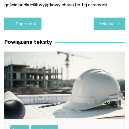
goście podkreślili wyjątkowy charakter tej ceremonii.
Nawigacja
Poprzedni
Kolejny
wpisu
Powiązane teksty