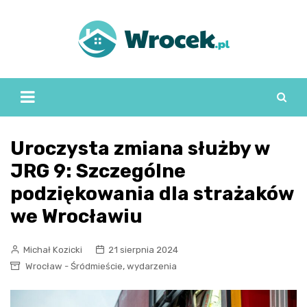
Skip
to
content
Uroczysta zmiana służby w
JRG 9: Szczególne
podziękowania dla strażaków
we Wrocławiu
Michał Kozicki
21 sierpnia 2024
,
Wrocław - Śródmieście
wydarzenia