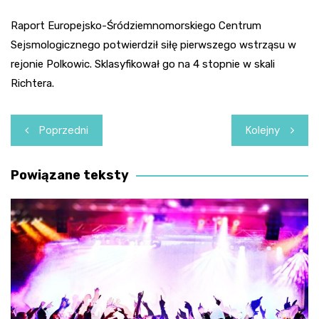
Raport Europejsko-Śródziemnomorskiego Centrum
Sejsmologicznego potwierdził siłę pierwszego wstrząsu w
rejonie Polkowic. Sklasyfikował go na 4 stopnie w skali
Richtera.
Nawigacja
Poprzedni
Kolejny
wpisu
Powiązane teksty