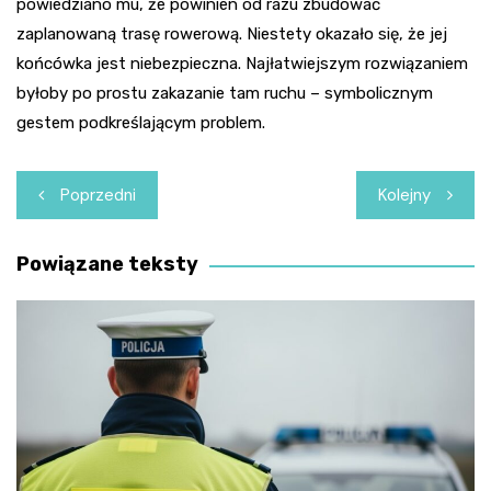
powiedziano mu, że powinien od razu zbudować
zaplanowaną trasę rowerową. Niestety okazało się, że jej
końcówka jest niebezpieczna. Najłatwiejszym rozwiązaniem
byłoby po prostu zakazanie tam ruchu – symbolicznym
gestem podkreślającym problem.
Nawigacja
Poprzedni
Kolejny
wpisu
Powiązane teksty