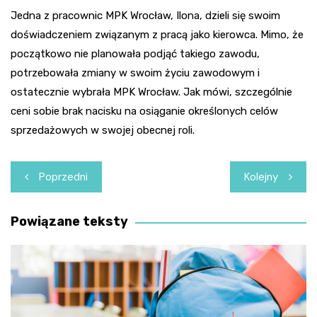
Jedna z pracownic MPK Wrocław, Ilona, dzieli się swoim
doświadczeniem związanym z pracą jako kierowca. Mimo, że
początkowo nie planowała podjąć takiego zawodu,
potrzebowała zmiany w swoim życiu zawodowym i
ostatecznie wybrała MPK Wrocław. Jak mówi, szczególnie
ceni sobie brak nacisku na osiąganie określonych celów
sprzedażowych w swojej obecnej roli.
Nawigacja
Poprzedni
Kolejny
wpisu
Powiązane teksty