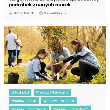
podróbek znanych marek
Michał Kozicki
8 kwietnia 2025
aktualności
Wrocław - Fabryczna
Wrocław - Krzyki
Wrocław - Psie Pole
Wrocław - Śródmieście
Wrocław - Stare Miasto