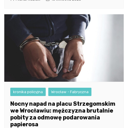
kronika policyjna
Wrocław - Fabryczna
Nocny napad na placu Strzegomskim
we Wrocławiu: mężczyzna brutalnie
pobity za odmowę podarowania
papierosa