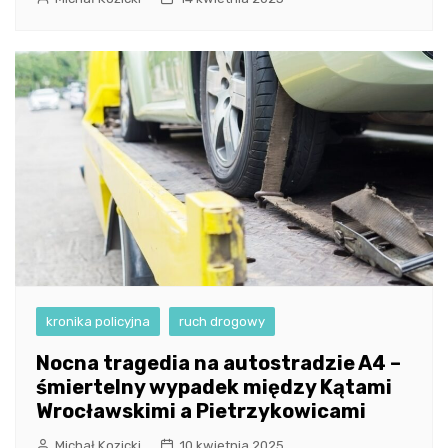
kronika policyjna
ruch drogowy
Nocna tragedia na autostradzie A4 –
śmiertelny wypadek między Kątami
Wrocławskimi a Pietrzykowicami
Michał Kozicki
10 kwietnia 2025