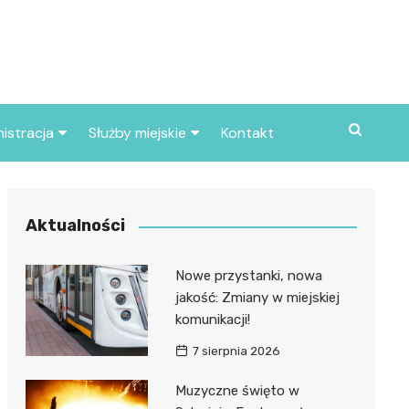
istracja
Służby miejskie
Kontakt
ortowe
Straż pożarna
S
Policja
Aktualności
d skarbowy
Straż miejska
Nowe przystanki, nowa
d miasta
jakość: Zmiany w miejskiej
komunikacji!
7 sierpnia 2026
Muzyczne święto w