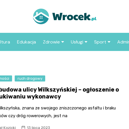
ltura
Edukacja
Zdrowie
Usługi
Sport
Admin
sze miejsca
Szpital
Wesele
Aktualności sp
ZUS
Sklep medyczny
Klub
Klub piłkarski
MOP
aczyć we
ności
ruch drogowy
Apteka
Taxi
Pozostałe kluby
Urzą
sportowe
budowa ulicy Wilkszyńskiej – ogłoszenie o
Stacja paliw
Urzą
ukiwaniu wykonawcy
Księgarnia
ilkszyńska, znana ze swojego zniszczonego asfaltu i braku
Restauracja
ków czy dróg rowerowych, jest na
Adwokat
ł Kozicki
13 lipca 2023