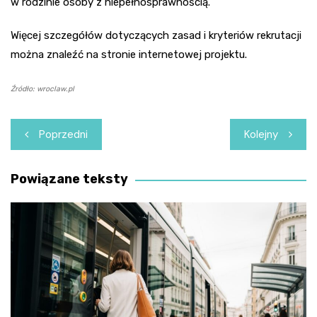
w rodzinie osoby z niepełnosprawnością.
Więcej szczegółów dotyczących zasad i kryteriów rekrutacji
można znaleźć na stronie internetowej projektu.
Źródło: wroclaw.pl
Nawigacja
Poprzedni
Kolejny
wpisu
Powiązane teksty