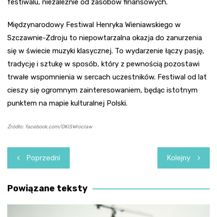
festiwalu, niezależnie od zasobów finansowych.
Międzynarodowy Festiwal Henryka Wieniawskiego w
Szczawnie-Zdroju to niepowtarzalna okazja do zanurzenia
się w świecie muzyki klasycznej. To wydarzenie łączy pasję,
tradycję i sztukę w sposób, który z pewnością pozostawi
trwałe wspomnienia w sercach uczestników. Festiwal od lat
cieszy się ogromnym zainteresowaniem, będąc istotnym
punktem na mapie kulturalnej Polski.
Źródło: facebook.com/OKiSWroclaw
Nawigacja
Poprzedni
Kolejny
wpisu
Powiązane teksty