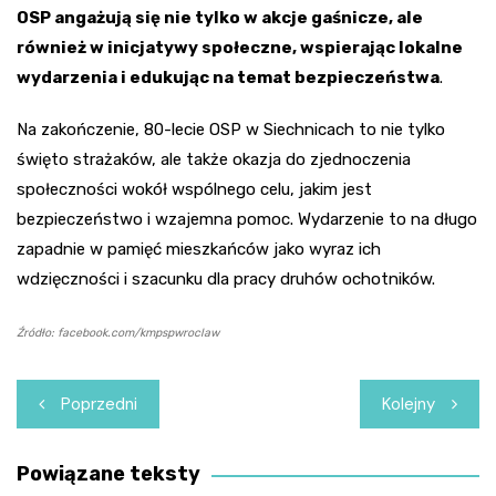
OSP angażują się nie tylko w akcje gaśnicze, ale
również w inicjatywy społeczne, wspierając lokalne
wydarzenia i edukując na temat bezpieczeństwa
.
Na zakończenie, 80-lecie OSP w Siechnicach to nie tylko
święto strażaków, ale także okazja do zjednoczenia
społeczności wokół wspólnego celu, jakim jest
bezpieczeństwo i wzajemna pomoc. Wydarzenie to na długo
zapadnie w pamięć mieszkańców jako wyraz ich
wdzięczności i szacunku dla pracy druhów ochotników.
Źródło: facebook.com/kmpspwroclaw
Nawigacja
Poprzedni
Kolejny
wpisu
Powiązane teksty