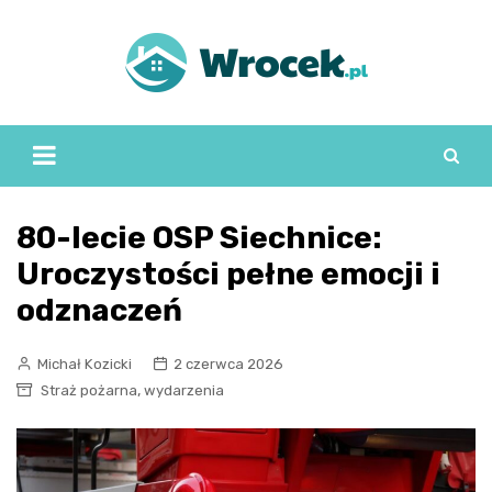
Skip
to
content
80-lecie OSP Siechnice:
Uroczystości pełne emocji i
odznaczeń
Michał Kozicki
2 czerwca 2026
,
Straż pożarna
wydarzenia