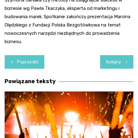
biznesie wg Pawła Tkaczyka, eksperta od marketingu i
budowania marek. Spotkanie zakończy prezentacja Marcina
Olędzkiego z Fundacji Polska Bezgotówkowa na temat
nowoczesnych narzędzi niezbędnych do prowadzenia
biznesu.
Nawigacja
Poprzedni
Kolejny
wpisu
Powiązane teksty