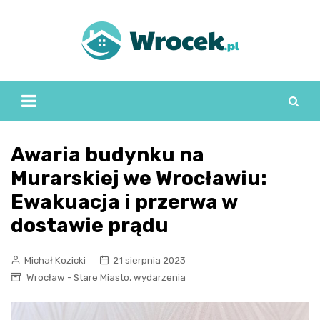
Skip
to
content
Awaria budynku na
Murarskiej we Wrocławiu:
Ewakuacja i przerwa w
dostawie prądu
Michał Kozicki
21 sierpnia 2023
,
Wrocław - Stare Miasto
wydarzenia