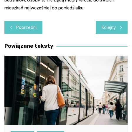
mieszkań najwcześniej do poniedziałku.
Nawigacja
Poprzedni
Kolejny
wpisu
Powiązane teksty