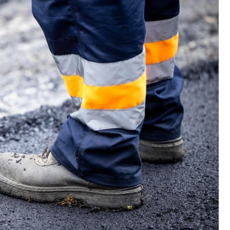
Fryzjer
Kino
Poczta