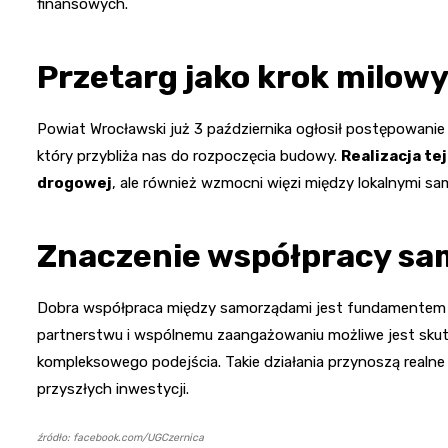
finansowych.
Przetarg jako krok milowy
Powiat Wrocławski już 3 października ogłosił postępowanie
który przybliża nas do rozpoczęcia budowy.
Realizacja te
drogowej
, ale również wzmocni więzi między lokalnymi sa
Znaczenie współpracy s
Dobra współpraca między samorządami jest fundamentem s
partnerstwu i wspólnemu zaangażowaniu możliwe jest sku
kompleksowego podejścia. Takie działania przynoszą realne k
przyszłych inwestycji.
źródło: facebook.com/UGCzernica