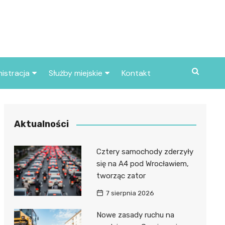
istracja
Służby miejskie
Kontakt
ortowe
Straż pożarna
S
Policja
Aktualności
d skarbowy
Straż miejska
Cztery samochody zderzyły
d miasta
się na A4 pod Wrocławiem,
tworząc zator
7 sierpnia 2026
Nowe zasady ruchu na