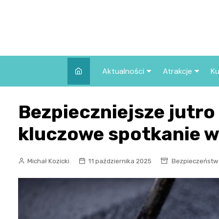
Skip
to
content
Aktualności
Atrakcje
Ku
Pozostałe
Najpopularniej
Bezpieczniejsze jutro
we Wrocławiu
Wszystkie wpisy
Co warto zob
kluczowe spotkanie w
Wrocławiu?
Michał Kozicki
11 października 2025
Bezpieczeństw