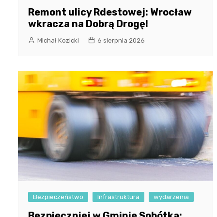
Remont ulicy Rdestowej: Wrocław
wkracza na Dobrą Drogę!
Michał Kozicki
6 sierpnia 2026
Bezpieczeństwo
Infrastruktura
wydarzenia
Bezpieczniej w Gminie Sobótka: