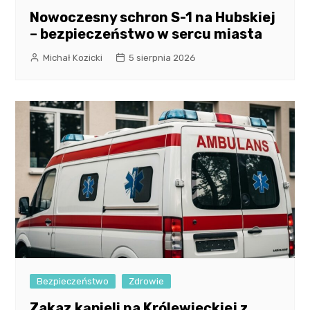
Nowoczesny schron S-1 na Hubskiej
– bezpieczeństwo w sercu miasta
Michał Kozicki
5 sierpnia 2026
Bezpieczeństwo
Zdrowie
Zakaz kąpieli na Królewieckiej z