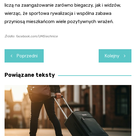
liczą na zaangażowanie zarówno biegaczy, jak i widzów,
wierząc, że sportowa rywalizacja i wspólna zabawa
przyniosą mieszkańcom wiele pozytywnych wrażeń.
Źródło: facebook.com/UMSiechnice
Nawigacja
Poprzedni
Kolejny
wpisu
Powiązane teksty