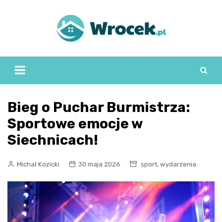
Skip
to
content
Bieg o Puchar Burmistrza:
Sportowe emocje w
Siechnicach!
,
Michał Kozicki
30 maja 2026
sport
wydarzenia