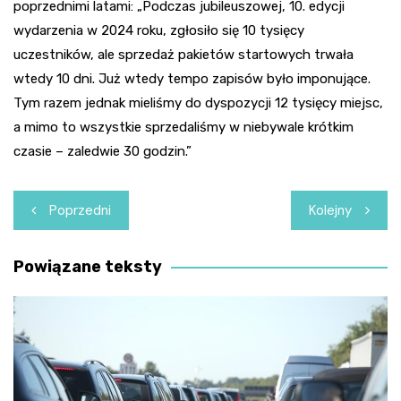
poprzednimi latami: „Podczas jubileuszowej, 10. edycji
wydarzenia w 2024 roku, zgłosiło się 10 tysięcy
uczestników, ale sprzedaż pakietów startowych trwała
wtedy 10 dni. Już wtedy tempo zapisów było imponujące.
Tym razem jednak mieliśmy do dyspozycji 12 tysięcy miejsc,
a mimo to wszystkie sprzedaliśmy w niebywale krótkim
czasie – zaledwie 30 godzin.”
Nawigacja
Poprzedni
Kolejny
wpisu
Powiązane teksty