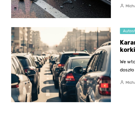
Micha
Autos
Kara
kork
We wto
doszło 
Micha