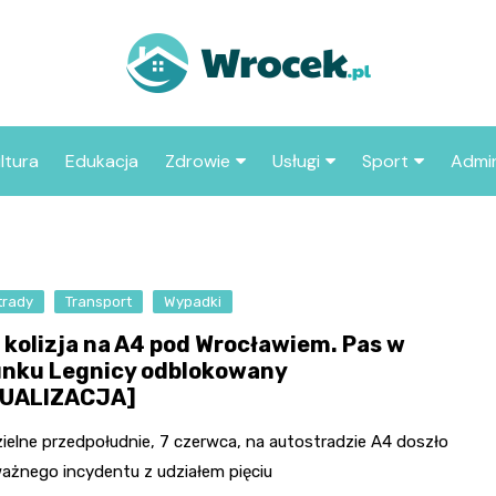
ltura
Edukacja
Zdrowie
Usługi
Sport
Admin
sze miejsca
Szpital
Wesele
Aktualności sp
ZUS
Sklep medyczny
Klub
Klub piłkarski
MOP
aczyć we
trady
Transport
Wypadki
Apteka
Taxi
Pozostałe kluby
Urzą
sportowe
 kolizja na A4 pod Wrocławiem. Pas w
Stacja paliw
Urzą
unku Legnicy odblokowany
UALIZACJA]
Księgarnia
Restauracja
ielne przedpołudnie, 7 czerwca, na autostradzie A4 doszło
ażnego incydentu z udziałem pięciu
Adwokat