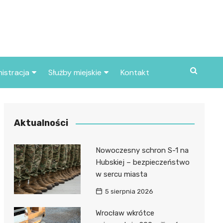
istracja
Służby miejskie
Kontakt
ortowe
Straż pożarna
S
Policja
Aktualności
d skarbowy
Straż miejska
Nowoczesny schron S-1 na
d miasta
Hubskiej – bezpieczeństwo
w sercu miasta
5 sierpnia 2026
Wrocław wkrótce