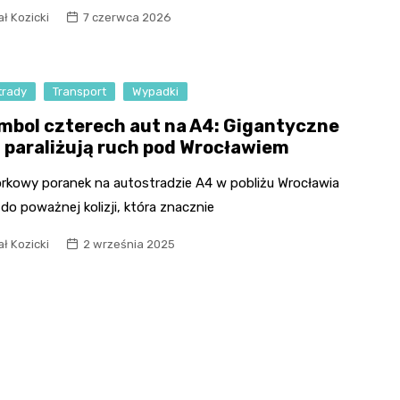
ł Kozicki
7 czerwca 2026
Fryzjer
Kino
trady
Transport
Wypadki
Poczta
mbol czterech aut na A4: Gigantyczne
i paraliżują ruch pod Wrocławiem
rkowy poranek na autostradzie A4 w pobliżu Wrocławia
do poważnej kolizji, która znacznie
ł Kozicki
2 września 2025