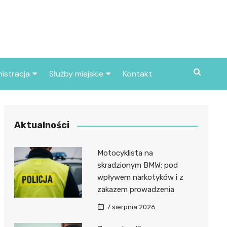
istracja
Służby miejskie
Kontakt
ortowe
Straż pożarna
S
Policja
Aktualności
d skarbowy
Straż miejska
Motocyklista na
d miasta
skradzionym BMW: pod
wpływem narkotyków i z
zakazem prowadzenia
7 sierpnia 2026