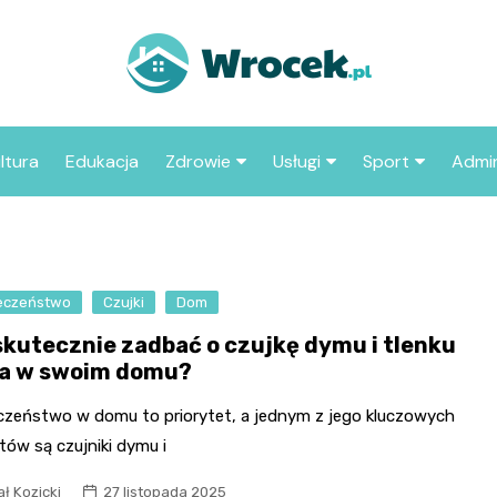
ltura
Edukacja
Zdrowie
Usługi
Sport
Admin
sze miejsca
Szpital
Wesele
Aktualności sp
ZUS
Sklep medyczny
Klub
Klub piłkarski
MOP
aczyć we
eczeństwo
Czujki
Apteka
Dom
Taxi
Pozostałe kluby
Urzą
sportowe
skutecznie zadbać o czujkę dymu i tlenku
Stacja paliw
Urzą
a w swoim domu?
Księgarnia
czeństwo w domu to priorytet, a jednym z jego kluczowych
Restauracja
tów są czujniki dymu i
Adwokat
ł Kozicki
27 listopada 2025